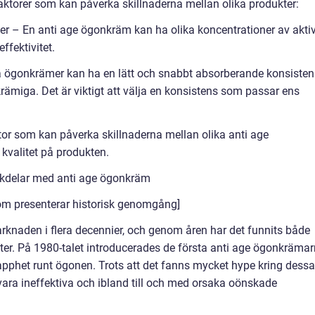
faktorer som kan påverka skillnaderna mellan olika produkter:
ser – En anti age ögonkräm kan ha olika koncentrationer av akti
ffektivitet.
a ögonkrämer kan ha en lätt och snabbt absorberande konsisten
ämiga. Det är viktigt att välja en konsistens som passar ens
ktor som kan påverka skillnaderna mellan olika anti age
 kvalitet på produkten.
ckdelar med anti age ögonkräm
 som presenterar historisk genomgång]
knaden i flera decennier, och genom åren har det funnits både
er. På 1980-talet introducerades de första anti age ögonkräma
pphet runt ögonen. Trots att det fanns mycket hype kring dessa
ara ineffektiva och ibland till och med orsaka oönskade