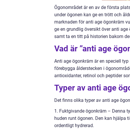
Ögonområdet är en av de första platse
under ögonen kan ge en trött och ål
marknaden för anti age ögonkräm vuxi
ge en grundlig översikt över anti age
samt ta en titt på historien bakom de
Vad är ”anti age ög
Anti age ögonkräm är en speciell ty
förebygga ålderstecken i ögonområde
antioxidanter, retinol och peptider s
Typer av anti age ö
Det finns olika typer av anti age ög
1. Fuktgivande ögonkräm – Denna typ 
huden runt ögonen. Den kan hjälpa ti
ordentligt hydrerad.