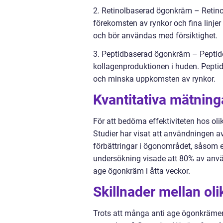
2. Retinolbaserad ögonkräm – Retinol
förekomsten av rynkor och fina linje
och bör användas med försiktighet.
3. Peptidbaserad ögonkräm – Peptider
kollagenproduktionen i huden. Peptid
och minska uppkomsten av rynkor.
Kvantitativa mätnin
För att bedöma effektiviteten hos ol
Studier har visat att användningen a
förbättringar i ögonområdet, såsom e
undersökning visade att 80% av använ
age ögonkräm i åtta veckor.
Skillnader mellan ol
Trots att många anti age ögonkrämer 