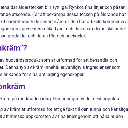
rna där ålderstecken blir synliga. Rynkor, fina linjer och påsar
drande utseende. För att bekämpa dessa tecken på åldrande har
t enormt under de senaste åren. I den här artikeln kommer vi a
 ögonkräm, presentera olika typer och diskutera deras skillnader
ssa produkter och deras för- och nackdelar.
onkräm”?
p av hudvårdsprodukt som är utformad för att behandla och
t. Denna typ av kräm innehåller vanligtvis ingredienser som
om är kända för sina anti-aging egenskaper.
gonkräm
onkräm på marknaden idag. Här är några av de mest populära:
av kräm är utformad för att ge fukt till den tunna och känslig
ll att minska uppkomsten av fina linjer genom att hålla huden