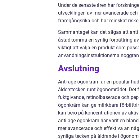
Under de senaste åren har forskningen
utvecklingen av mer avancerade och 
framgångsrika och har minskat riske
Sammantaget kan det sägas att anti 
åstadkomma en synlig förbättring av
viktigt att välja en produkt som pass
användningsinstruktionerna noggran
Avslutning
Anti age ögonkräm är en populär hu
ålderstecken runt ögonområdet. Det fi
fuktgivande, retinolbaserade och pep
ögonkräm kan ge märkbara förbättrin
kan bero på koncentrationen av aktiva
anti age ögonkräm har varit en blan
mer avancerade och effektiva än någon
synliga tecken på åldrande i ögonomr