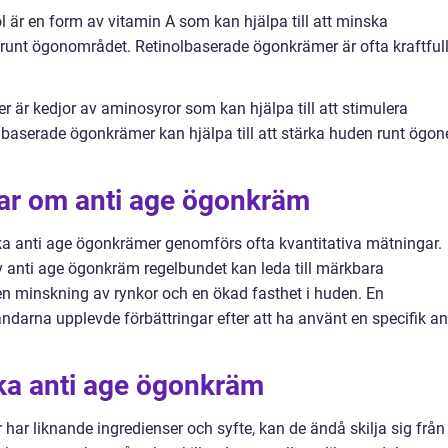
 är en form av vitamin A som kan hjälpa till att minska
r runt ögonområdet. Retinolbaserade ögonkrämer är ofta kraftful
 är kedjor av aminosyror som kan hjälpa till att stimulera
baserade ögonkrämer kan hjälpa till att stärka huden runt ögon
gar om anti age ögonkräm
ika anti age ögonkrämer genomförs ofta kvantitativa mätningar.
v anti age ögonkräm regelbundet kan leda till märkbara
n minskning av rynkor och en ökad fasthet i huden. En
darna upplevde förbättringar efter att ha använt en specifik an
ika anti age ögonkräm
har liknande ingredienser och syfte, kan de ändå skilja sig från