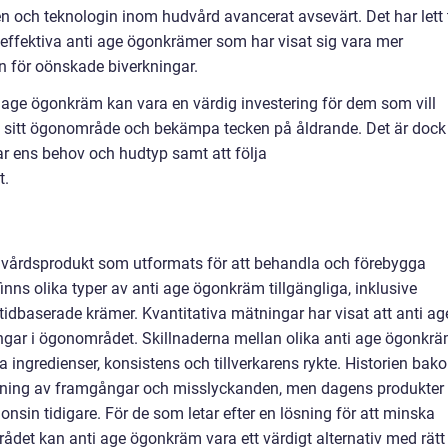
 och teknologin inom hudvård avancerat avsevärt. Det har lett t
effektiva anti age ögonkrämer som har visat sig vara mer
n för oönskade biverkningar.
age ögonkräm kan vara en värdig investering för dem som vill
 sitt ögonområde och bekämpa tecken på åldrande. Det är dock
ar ens behov och hudtyp samt att följa
t.
dvårdsprodukt som utformats för att behandla och förebygga
nns olika typer av anti age ögonkräm tillgängliga, inklusive
tidbaserade krämer. Kvantitativa mätningar har visat att anti ag
gar i ögonområdet. Skillnaderna mellan olika anti age ögonkr
 ingredienser, konsistens och tillverkarens rykte. Historien bak
dning av framgångar och misslyckanden, men dagens produkter 
sin tidigare. För de som letar efter en lösning för att minska
ådet kan anti age ögonkräm vara ett värdigt alternativ med rätt