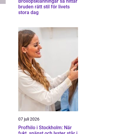
Bröllopsklänningar så hittar
bruden rätt stil för livets
stora dag
07 juli 2026
Profhilo i Stockholm: När
fukt, spänst och lyster står i