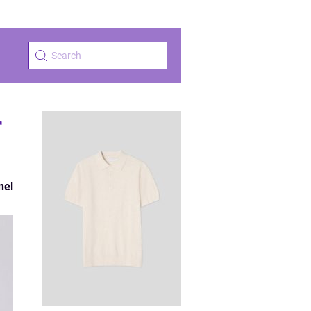
r
nel