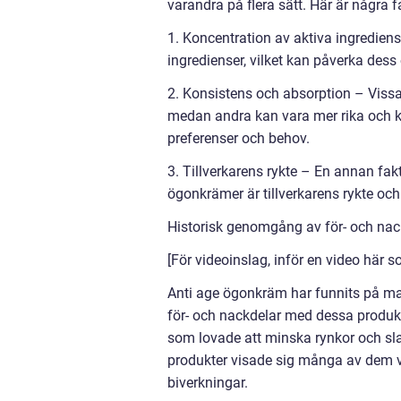
varandra på flera sätt. Här är några 
1. Koncentration av aktiva ingredien
ingredienser, vilket kan påverka dess e
2. Konsistens och absorption – Viss
medan andra kan vara mer rika och kr
preferenser och behov.
3. Tillverkarens rykte – En annan fa
ögonkrämer är tillverkarens rykte och
Historisk genomgång av för- och na
[För videoinslag, inför en video här
Anti age ögonkräm har funnits på mar
för- och nackdelar med dessa produkt
som lovade att minska rynkor och sla
produkter visade sig många av dem v
biverkningar.