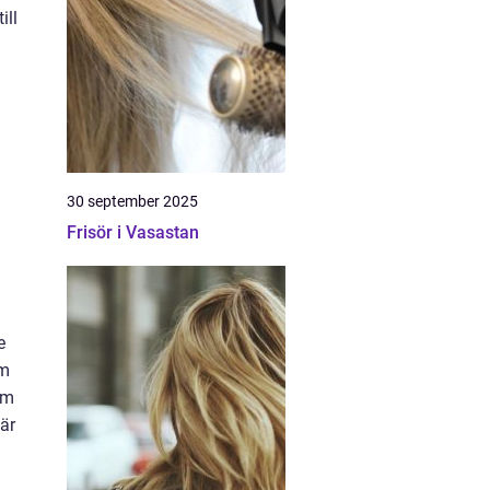
ill
30 september 2025
Frisör i Vasastan
e
äm
om
är