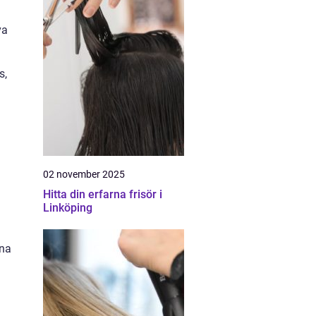
va
s,
02 november 2025
Hitta din erfarna frisör i
Linköping
rna