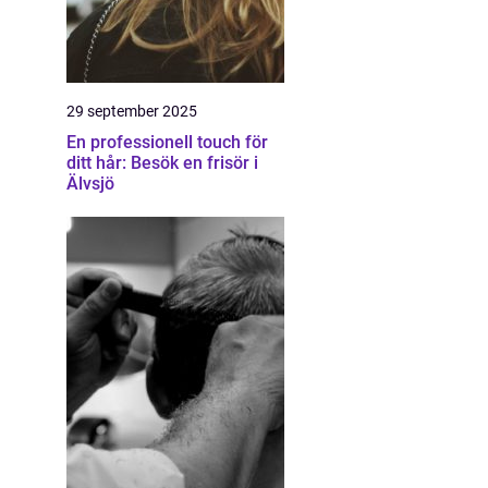
29 september 2025
En professionell touch för
ditt hår: Besök en frisör i
Älvsjö