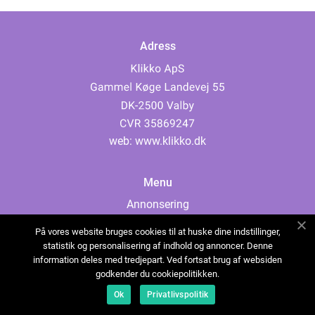
Adress
web:
www.klikko.dk
Menu
Annonsering
Om oss
På vores website bruges cookies til at huske dine indstillinger,
Cookies
statistik og personalisering af indhold og annoncer. Denne
information deles med tredjepart. Ved fortsat brug af websiden
Kontakta oss
godkender du cookiepolitikken.
Sitemap
Ok
Privatlivspolitik