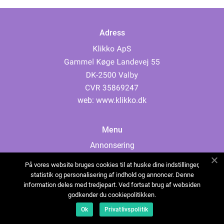
Adress
web:
www.klikko.dk
Menu
Annonsering
Om oss
På vores website bruges cookies til at huske dine indstillinger,
Cookies
statistik og personalisering af indhold og annoncer. Denne
information deles med tredjepart. Ved fortsat brug af websiden
Kontakta oss
godkender du cookiepolitikken.
Sitemap
Ok
Privatlivspolitik