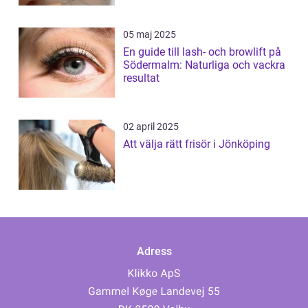
05 maj 2025
En guide till lash- och browlift på
Södermalm: Naturliga och vackra
resultat
02 april 2025
Att välja rätt frisör i Jönköping
Adress