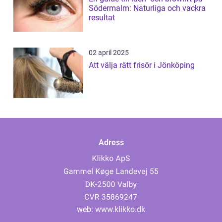
Södermalm: Naturliga och vackra
resultat
02 april 2025
Att välja rätt frisör i Jönköping
Adress
web:
www.klikko.dk