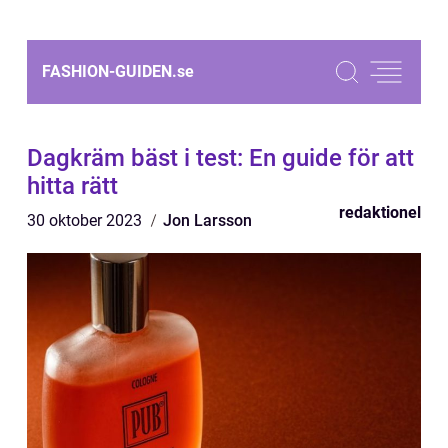
FASHION-GUIDEN.
se
Dagkräm bäst i test: En guide för att
hitta rätt
redaktionel
30 oktober 2023
Jon Larsson