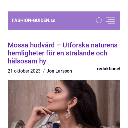
FASHION-GUIDEN.
se
Mossa hudvård – Utforska naturens
hemligheter för en strålande och
hälsosam hy
redaktionel
21 oktober 2023
Jon Larsson