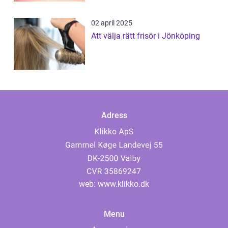
02 april 2025
Att välja rätt frisör i Jönköping
Adress
web:
www.klikko.dk
Menu