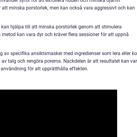
nvänder syror för att exfoliera huden och minska ojämn
ör att minska porstorlek, men kan också vara aggressivt och kan
kan hjälpa till att minska porstorlek genom att stimulera
metod kan vara dyr och kräver flera sessioner för att uppnå
 av specifika ansiktsmasker med ingredienser som lera eller ko
t av talg och rengöra porerna. Nackdelen är att resultatet kan va
 användning för att upprätthålla effekten.