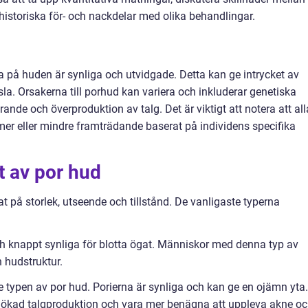
historiska för- och nackdelar med olika behandlingar.
a på huden är synliga och utvidgade. Detta kan ge intrycket av
la. Orsakerna till porhud kan variera och inkluderar genetiska
rande och överproduktion av talg. Det är viktigt att notera att all
mer eller mindre framträdande baserat på individens specifika
t av por hud
at på storlek, utseende och tillstånd. De vanligaste typerna
ch knappt synliga för blotta ögat. Människor med denna typ av
n hudstruktur.
te typen av por hud. Porierna är synliga och kan ge en ojämn yta.
v ökad talgproduktion och vara mer benägna att uppleva akne o