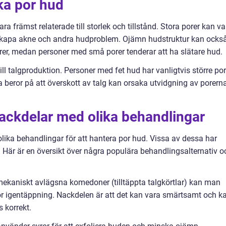
ika por hud
ra främst relaterade till storlek och tillstånd. Stora porer kan va
 skapa akne och andra hudproblem. Ojämn hudstruktur kan ocks
er, medan personer med små porer tenderar att ha slätare hud.
ll talgproduktion. Personer med fet hud har vanligtvis större por
a beror på att överskott av talg kan orsaka utvidgning av porern
nackdelar med olika behandlingar
 olika behandlingar för att hantera por hud. Vissa av dessa har
. Här är en översikt över några populära behandlingsalternativ o
kaniskt avlägsna komedoner (tilltäppta talgkörtlar) kan man
ör igentäppning. Nackdelen är att det kan vara smärtsamt och k
s korrekt.