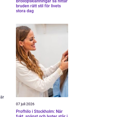
Bröllopsklänningar så hittar
bruden rätt stil för livets
stora dag
bär
07 juli 2026
Profhilo i Stockholm: När
fukt, spänst och lyster står i