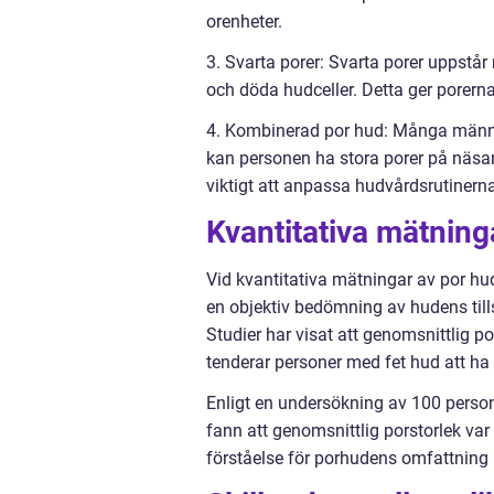
orenheter.
3. Svarta porer: Svarta porer uppstå
och döda hudceller. Detta ger porerna
4. Kombinerad por hud: Många männis
kan personen ha stora porer på näsa
viktigt att anpassa hudvårdsrutinern
Kvantitativa mätnin
Vid kvantitativa mätningar av por hud
en objektiv bedömning av hudens tills
Studier har visat att genomsnittlig po
tenderar personer med fet hud att ha
Enligt en undersökning av 100 perso
fann att genomsnittlig porstorlek va
förståelse för porhudens omfattning 