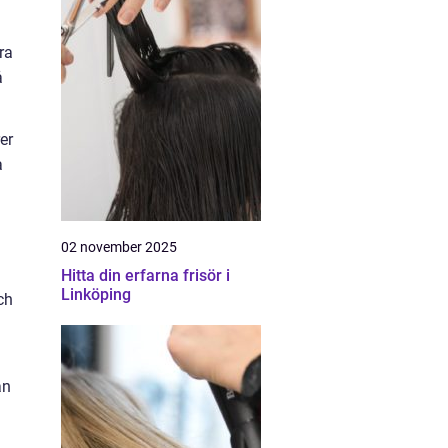
ra
å
er
a
02 november 2025
Hitta din erfarna frisör i
Linköping
ch
an