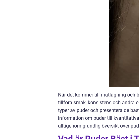
När det kommer till matlagning och ba
tillföra smak, konsistens och andra eg
typer av puder och presentera de bä
information om puder till kvantitati
alltigenom grundlig översikt över pude
Vad är Puder Bäst i 