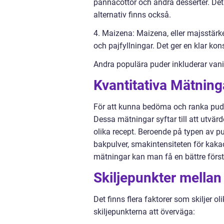
pannacottor och andra desserter. Det 
alternativ finns också.
4. Maizena: Maizena, eller majsstärke
och pajfyllningar. Det ger en klar konsi
Andra populära puder inkluderar vanilj
Kvantitativa Mätning
För att kunna bedöma och ranka puder
Dessa mätningar syftar till att utvär
olika recept. Beroende på typen av 
bakpulver, smakintensiteten för kaka
mätningar kan man få en bättre förstå
Skiljepunkter mellan 
Det finns flera faktorer som skiljer ol
skiljepunkterna att överväga: