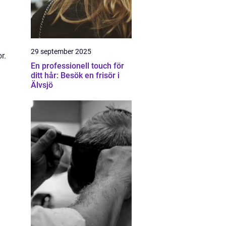
29 september 2025
r.
En professionell touch för
ditt hår: Besök en frisör i
Älvsjö