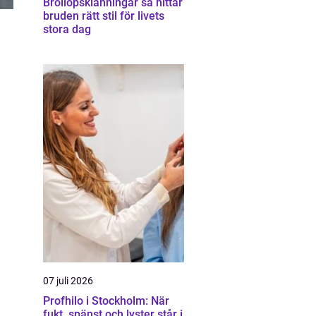
Bröllopsklänningar så hittar
bruden rätt stil för livets
stora dag
07 juli 2026
Profhilo i Stockholm: När
fukt, spänst och lyster står i