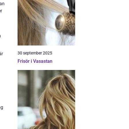
kan
r
n
30 september 2025
är
Frisör i Vasastan
ng