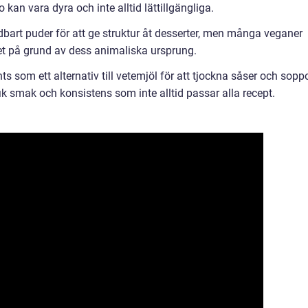
 kan vara dyra och inte alltid lättillgängliga.
ändbart puder för att ge struktur åt desserter, men många veganer
et på grund av dess animaliska ursprung.
 som ett alternativ till vetemjöl för att tjockna såser och soppo
ik smak och konsistens som inte alltid passar alla recept.