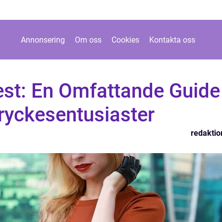
Annonsering
Om oss
Cookies
Kontakta oss
est: En Omfattande Guide
ryckesentusiaster
redaktio