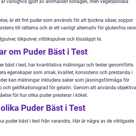
är vanligtvis gjort av animaliskt kollagen, men vegetabiliska
lse, är ett fint puder som används för att tjockna såser, soppor
stens till rätterna och är ett vanligt alternativ för glutenfria rece
pulver, lökpulver, vitlökspulver och lössläppt te.
ar om Puder Bäst i Test
 bäst i test, har kvantitativa mätningar och tester genomförts.
dera egenskaper som smak, kvalitet, konsistens och prestanda i
puder kan mätningar inkludera saker som jäsningsförmåga för
o och gelifikationsgrad för gelatin. Genom att använda objektiv
else för hur olika puder presterar i köket.
olika Puder Bäst i Test
ika puder bäst i test från varandra. Här är några av de viktigaste