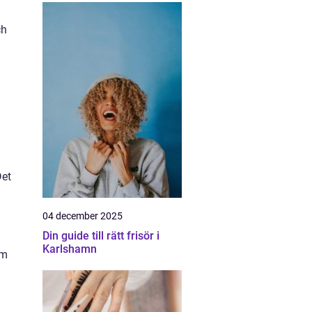
ch
a
Det
04 december 2025
Din guide till rätt frisör i
Karlshamn
om