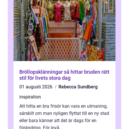
Bröllopsklänningar så hittar bruden rätt
stil för livets stora dag
01 augusti 2026
Rebecca Sundberg
inspiration
Att hitta en bra frisör kan vara en utmaning,
särskilt om man nyligen flyttat till en ny stad
eller bara känner att det är dags för en
förändring. För invå...