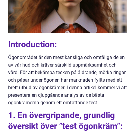
Introduction:
Ögonområdet är den mest känsliga och ömtåliga delen
av vår hud och kräver särskild uppmärksamhet och
vård. För att bekämpa tecken på åldrande, mörka ringar
och påsar under ögonen har marknaden fyllts med ett
brett utbud av ögonkrämer. I denna artikel kommer vi att
presentera en djupgående analys av de bästa
ögonkrämerna genom ett omfattande test.
1. En övergripande, grundlig
översikt över ”test ögonkräm”: