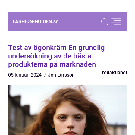
FASHION-GUIDEN.
se
Test av ögonkräm En grundlig
undersökning av de bästa
produkterna på marknaden
redaktionel
05 januari 2024
Jon Larsson