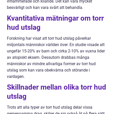
inflammerade och kliande. Det kan vara mycket
besvärligt och kan vara svårt att behandla.
Kvantitativa mätningar om torr
hud utslag
Forskning har visat att torr hud utslag påverkar
miljontals människor världen över. En studie visade att
ungefär 15-20% av barn och cirka 2-10% av vuxna lider
av atopiskt eksem. Dessutom drabbas många
människor av mindre allvarliga former av torr hud
utslag som kan vara obekväma och störande i
vardagen.
Skillnader mellan olika torr hud
utslag
Trots att alla typer av torr hud utslag delar vissa
gemensamma drag, skiljer de sig också åt på flera sätt.