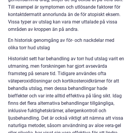
Till exempel är symptomen och utlösande faktorer för
kontaktdermatit annorlunda än de för atopiskt eksem.
Vissa typer av utslag kan vara mer uttalade på vissa
områden av kroppen än på andra.
En historisk genomgång av för- och nackdelar med
olika torr hud utslag
Historiskt sett har behandling av torr hud utslag varit en
utmaning, men forskningen har gjort avsevärda
framsteg på senare tid. Tidigare användes ofta
väteperoxidlösningar och kortikosteroidkrämer för att
behandla utslag, men dessa behandlingar hade
bieffekter och var inte alltid effektiva på lång sikt. Idag
finns det flera alternativa behandlingar tillgängliga,
inklusive fuktighetskrämer, allergenkontroll och
ljusbehandling. Det är också viktigt att nämna att vissa
naturliga metoder, såsom användning av aloe vera-gel
eller olivolja, har visat sig vara effektiva för att lindra