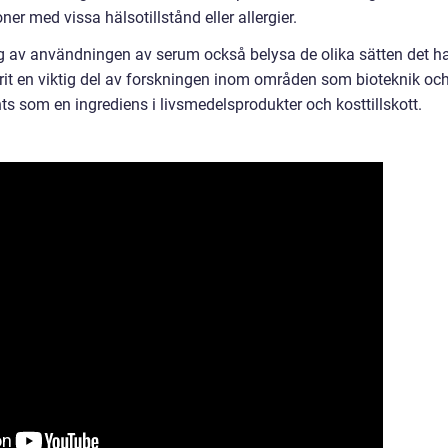
er med vissa hälsotillstånd eller allergier.
g av användningen av serum också belysa de olika sätten det h
rit en viktig del av forskningen inom områden som bioteknik oc
s som en ingrediens i livsmedelsprodukter och kosttillskott.