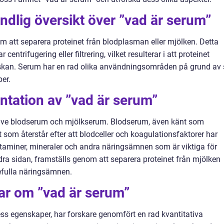
ndlig översikt över ”vad är serum”
 att separera proteinet från blodplasman eller mjölken. Detta
ntrifugering eller filtrering, vilket resulterar i att proteinet
skan. Serum har en rad olika användningsområden på grund av 
er.
ntation av ”vad är serum”
lusive blodserum och mjölkserum. Blodserum, även känt som
som återstår efter att blodceller och koagulationsfaktorer har
 vitaminer, mineraler och andra näringsämnen som är viktiga för
ra sidan, framställs genom att separera proteinet från mjölken
efulla näringsämnen.
ar om ”vad är serum”
ss egenskaper, har forskare genomfört en rad kvantitativa