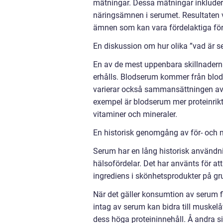
mätningar. Dessa mätningar inkludera
näringsämnen i serumet. Resultaten v
ämnen som kan vara fördelaktiga för
En diskussion om hur olika ”vad är se
En av de mest uppenbara skillnadern
erhålls. Blodserum kommer från bl
varierar också sammansättningen av 
exempel är blodserum mer proteinrik
vitaminer och mineraler.
En historisk genomgång av för- och 
Serum har en lång historisk användn
hälsofördelar. Det har använts för a
ingrediens i skönhetsprodukter på gr
När det gäller konsumtion av serum f
intag av serum kan bidra till muskelå
dess höga proteininnehåll. Å andra s