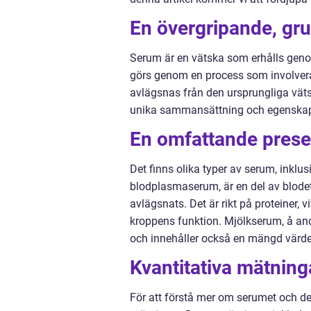
En övergripande, gru
Serum är en vätska som erhålls genom
görs genom en process som involverar ce
avlägsnas från den ursprungliga vät
unika sammansättning och egenskap
En omfattande prese
Det finns olika typer av serum, ink
blodplasmaserum, är en del av blodet 
avlägsnats. Det är rikt på proteiner,
kroppens funktion. Mjölkserum, å and
och innehåller också en mängd värd
Kvantitativa mätning
För att förstå mer om serumet och de