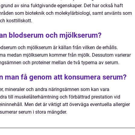
 grund av sina fuktgivande egenskaper. Det har också haft
mråden som bioteknik och molekylärbiologi, samt använts som
h kosttillskott.
llan blodserum och mjölkserum?
dserum och mjölkserum är källan från vilken de erhålls.
ma medan mjölkserum kommer från mjölk. Dessutom varierar
gsämnen och proteiner mellan de två typerna av serum.
kan man få genom att konsumera serum?
iner, mineraler och andra näringsämnen som kan vara
idra till muskelåterhämtning och förbättrad prestation vid
ininnehåll. Men det är viktigt att överväga eventuella allergier
nsumerar serum i stora mängder.