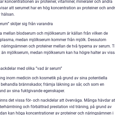
r koncentrationen av proteiner, vitaminer, mineraler och andra
isar att serumet har en hög koncentration av proteiner och and
 hälsan.
rum” skiljer sig från varandra
a mellan blodserum och mjölkserum är källan från vilken de
odplasma, medan mjölkserum kommer från mjölk. Dessutom
näringsämnen och proteiner mellan de två typerna av serum. Ti
t än mjölkserum, medan mjölkserum kan ha högre halter av viss
nackdelar med olika ”vad är serum”
ing inom medicin och kosmetik på grund av sina potentiella
tt behandla brännskador, främja läkning av sår, och som en
und av sina fuktgivande egenskaper.
inns det vissa för- och nackdelar att överväga. Många hävdar at
terhämtning och förbättrad prestation vid träning, på grund av
idan kan höga koncentrationer av proteiner och näringsämnen i