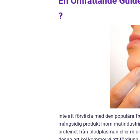
En Omfattande Guide 
?
Inte att förväxla med den populära 
mångsidig produkt inom matindustrin.
proteinet från blodplasman eller mj
denna artikel kommer vi att fördjupa 