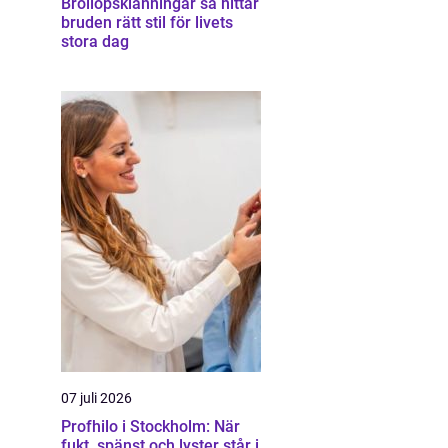
Bröllopsklänningar så hittar
bruden rätt stil för livets
stora dag
07 juli 2026
Profhilo i Stockholm: När
fukt, spänst och lyster står i