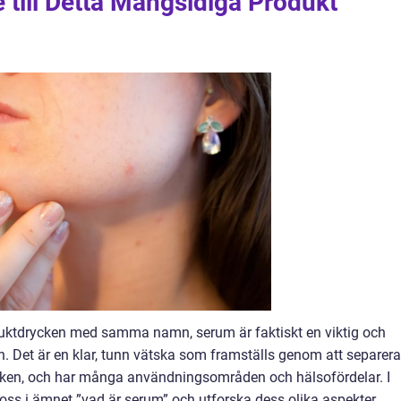
till Detta Mångsidiga Produkt
fruktdrycken med samma namn, serum är faktiskt en viktig och
 Det är en klar, tunn vätska som framställs genom att separera
ölken, och har många användningsområden och hälsofördelar. I
oss i ämnet ”vad är serum” och utforska dess olika aspekter.