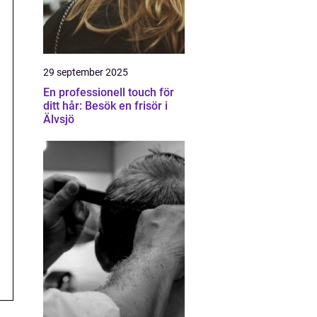
29 september 2025
En professionell touch för
ditt hår: Besök en frisör i
Älvsjö