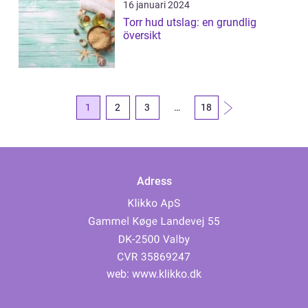
16 januari 2024
Torr hud utslag: en grundlig
översikt
1
2
3
…
18
Adress
web:
www.klikko.dk