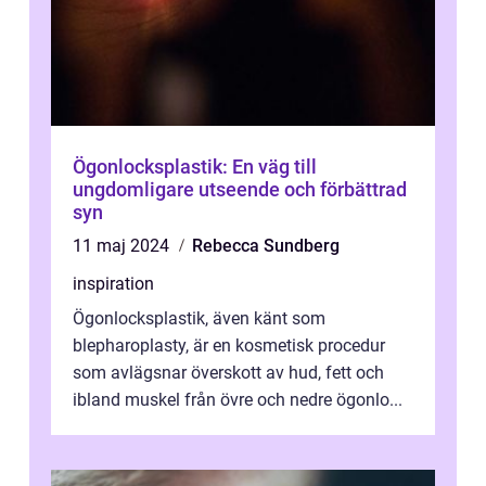
Ögonlocksplastik: En väg till
ungdomligare utseende och förbättrad
syn
11 maj 2024
Rebecca Sundberg
inspiration
Ögonlocksplastik, även känt som
blepharoplasty, är en kosmetisk procedur
som avlägsnar överskott av hud, fett och
ibland muskel från övre och nedre ögonlo...